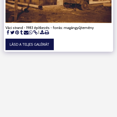
Váci strand - 1983 építkezés - forrás: magángyűjtemény
LÁSD A TELJES GALÉRIÁT