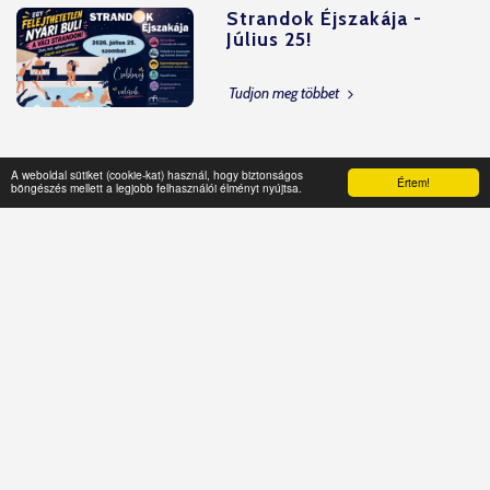
Strandok Éjszakája -
Július 25!
Tudjon meg többet
Munkatársat keresünk
A weboldal sütiket (cookie-kat) használ, hogy biztonságos
Értem!
böngészés mellett a legjobb felhasználói élményt nyújtsa.
Fürdőszolgálatos,
kisegítő pénztár
helyettes pozícióba!
Tudjon meg többet
Június 12-én nyit a strand!
Tudjon meg többet