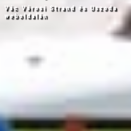
Vác Városi Strand és Uszoda
weboldalán