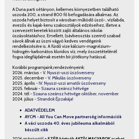
A Duna parti sétányon, kellemes környezetben található
uszoda 200, a strand 800 fő befogadására alkalmas. Az
uszoda helyet biztosít a városban működő úszó-, vízilabda,
evezős és kajak-kenu szakosztályok edzéseihez, illetve a
szervezett keretek között zajló általános iskolai
úszásoktatáshoz. Emellett, (sávbeosztás szerint) szabad
sávok állnak az úszni vágyó kedves vendégeink
rendelkezésére is. A fürdő vize kálcium-magnézium-
hidrogén-karbonátos kloridos víz, mely összetételénél
fogva idegfájdalmak esetén bír jótékony hatással.
Korábbi programjaink,rendezvényeink:
2026. ​március -
V. Nyuszi-uszi úszóverseny
2025. december -
V. Mikulás úszóverseny
2025. április -
IV. Nyuszi-uszi amatőr úszóverseny
2025. február -
Szauna szeánsz hétvége
2024. tél -
Szauna szeánsz hétvége október,
november
2024. július -
Strandok Éjszakája!
ADATVÉDELEM
AYCM - All You Can Move partnerség információk
A váci uszoda 40. éves jubileuma alkalmából
készült cikk
2026 márciustól a
SZÉP kártyák
AKTÍV MAGYAROK
zsebet