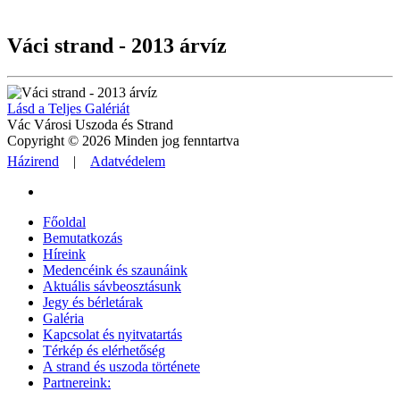
Váci strand - 2013 árvíz
Lásd a Teljes Galériát
Vác Városi Uszoda és Strand
Copyright © 2026 Minden jog fenntartva
Házirend
|
Adatvédelem
Főoldal
Bemutatkozás
Híreink
Medencéink és szaunáink
Aktuális sávbeosztásunk
Jegy és bérletárak
Galéria
Kapcsolat és nyitvatartás
Térkép és elérhetőség
A strand és uszoda története
Partnereink: