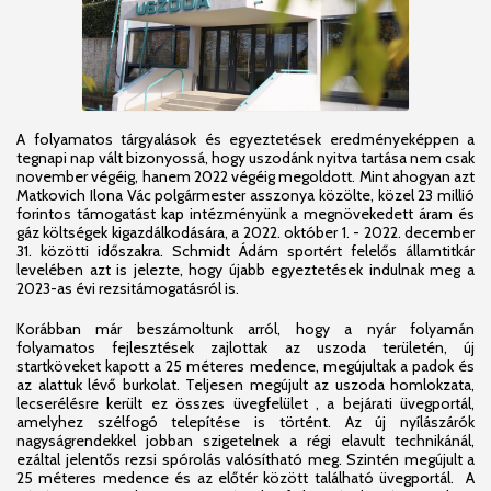
A folyamatos tárgyalások és egyeztetések eredményeképpen a
tegnapi nap vált bizonyossá, hogy uszodánk nyitva tartása nem csak
november végéig, hanem 2022 végéig megoldott. Mint ahogyan azt
Matkovich Ilona Vác polgármester asszonya közölte, közel 23 millió
forintos támogatást kap intézményünk a megnövekedett áram és
gáz költségek kigazdálkodására, a 2022. október 1. - 2022. december
31. közötti időszakra. Schmidt Ádám sportért felelős államtitkár
levelében azt is jelezte, hogy újabb egyeztetések indulnak meg a
2023-as évi rezsitámogatásról is.
Korábban már beszámoltunk arról, hogy a nyár folyamán
folyamatos fejlesztések zajlottak az uszoda területén, új
startköveket kapott a 25 méteres medence, megújultak a padok és
az alattuk lévő burkolat. Teljesen megújult az uszoda homlokzata,
lecserélésre került ez összes üvegfelület , a bejárati üvegportál,
amelyhez szélfogó telepítése is történt. Az új nyílászárók
nagyságrendekkel jobban szigetelnek a régi elavult technikánál,
ezáltal jelentős rezsi spórolás valósítható meg. Szintén megújult a
25 méteres medence és az előtér között található üvegportál. A