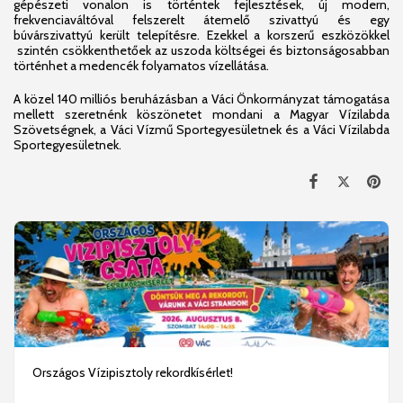
gépészeti vonalon is történtek fejlesztések, új modern,
frekvenciaváltóval felszerelt átemelő szivattyú és egy
búvárszivattyú került telepítésre. Ezekkel a korszerű eszközökkel
szintén csökkenthetőek az uszoda költségei és biztonságosabban
történhet a medencék folyamatos vízellátása.
A közel 140 milliós beruházásban a Váci Önkormányzat támogatása
mellett szeretnénk köszönetet mondani a
Magyar Vízilabda
Szövetségnek, a Váci Vízmű
Sportegyesületnek és a Váci Vízilabda
Sportegyesületnek.
Országos Vízipisztoly rekordkísérlet!