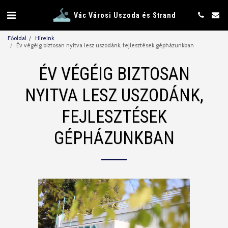
Vác Városi Uszoda és Strand
Főoldal
Híreink
Év végéig biztosan nyitva lesz uszodánk, fejlesztések gépházunkban
ÉV VÉGÉIG BIZTOSAN
NYITVA LESZ USZODÁNK,
FEJLESZTÉSEK
GÉPHÁZUNKBAN