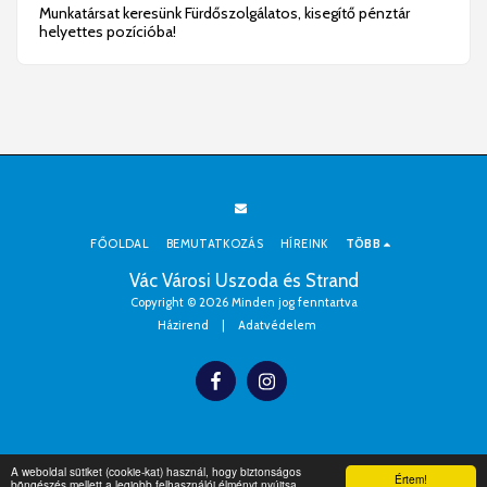
Munkatársat keresünk Fürdőszolgálatos, kisegítő pénztár
helyettes pozícióba!
FŐOLDAL
BEMUTATKOZÁS
HÍREINK
TÖBB
Vác Városi Uszoda és Strand
Copyright © 2026 Minden jog fenntartva
Házirend
|
Adatvédelem
A weboldal sütiket (cookie-kat) használ, hogy biztonságos
Értem!
böngészés mellett a legjobb felhasználói élményt nyújtsa.