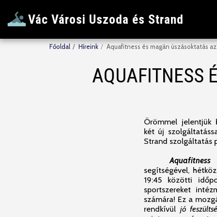
Vác Városi Uszoda és Strand
Főoldal
Híreink
Aquafitness és magán úszásoktatás a
AQUAFITNESS 
Örömmel jelentjük 
két új szolgáltatás
Strand szolgáltatás p
Aquafitness
f
segítségével, hétkö
19:45 közötti időp
sportszereket intéz
számára! Ez a mozgá
rendkívül
jó feszülts