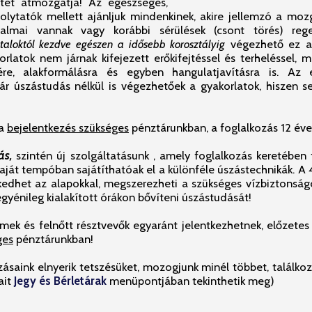
stet átmozgatja! Az egészséges,
olytatók mellett ajánljuk mindenkinek, akire jellemzó a mo
jdalmai vannak vagy korábbi sérülések (csont törés) rege
ataloktól kezdve egészen a idősebb korosztályig
végezhető ez a 
rlatok nem járnak kifejezett erőkifejtéssel és terheléssel, 
re, alakformálásra és egyben hangulatjavításra is. Az
r úszástudás nélkül is végezhetőek a gyakorlatok, hiszen se
ra
bejelentkezés szükséges
pénztárunkban, a foglalkozás 12 éve
ás,
szintén új szolgáltatásunk , amely foglalkozás keretében f
aját tempóban sajátíthatóak el a különféle úszástechnikák. A 4
edhet az alapokkal, megszerezheti a szükséges vízbiztonságot
egyénileg kialakított órákon bővíteni úszástudását!
mek és felnőtt résztvevők egyaránt jelentkezhetnek, előzete
ges
pénztárunkban!
zásaink elnyerik tetszésüket, mozogjunk minél többet, talál
ait
Jegy és Bérletárak
menüpontjában tekinthetik meg)