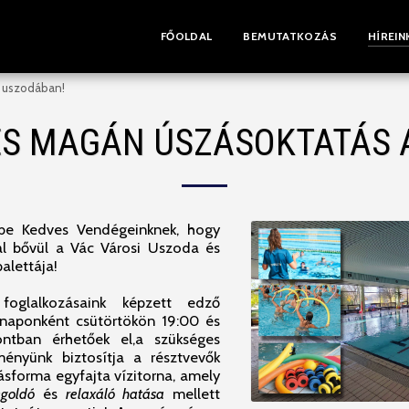
FŐOLDAL
BEMUTATKOZÁS
HÍREIN
z uszodában!
ÉS MAGÁN ÚSZÁSOKTATÁS 
be Kedves Vendégeinknek, hogy
sal bővül a Vác Városi Uszoda és
alettája!
oglalkozásaink képzett edző
znaponként csütörtökön 19:00 és
ontban érhetőek el,a szükséges
ményünk biztosítja a résztvevők
sforma egyfajta vízitorna, amely
égoldó
és
relaxáló hatása
mellett