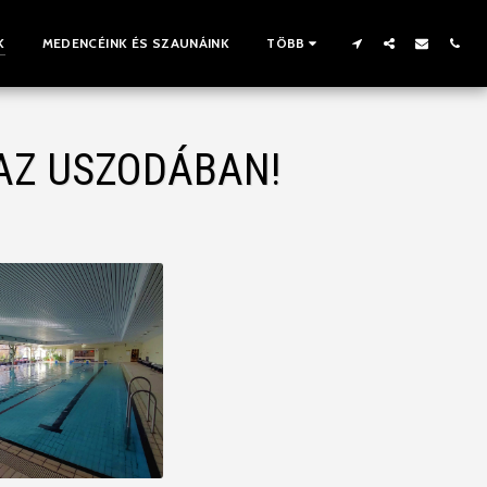
K
MEDENCÉINK ÉS SZAUNÁINK
TÖBB
AZ USZODÁBAN!