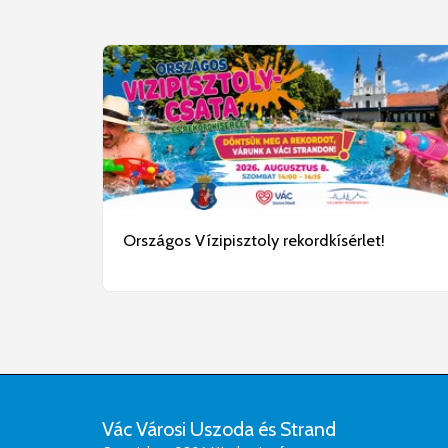
Országos Vízipisztoly rekordkísérlet!
Vác Városi Uszoda és Strand