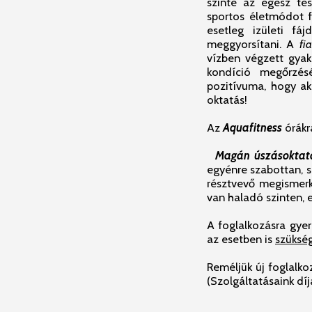
szinte az egész te
sportos életmódot f
esetleg izületi fá
meggyorsítani. A
fi
vízben végzett gyako
kondíció megőrzésé
pozitívuma, hogy aká
oktatás!
Az
Aquafitness
órák
Magán úszásoktat
egyénre szabottan, s
résztvevő megismerk
van haladó szinten, 
A foglalkozásra gyer
az esetben is
szüksé
Reméljük új foglalko
(Szolgáltatásaink díj