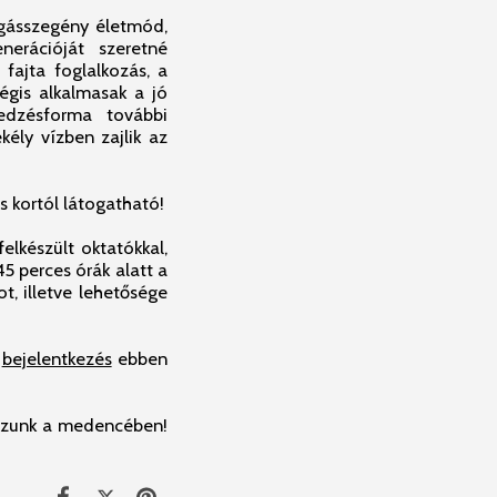
zgásszegény életmód,
nerációját szeretné
fajta foglalkozás, a
mégis alkalmasak a jó
 edzésforma további
kély vízben zajlik az
s kortól látogatható!
elkészült oktatókkal,
5 perces órák alatt a
, illetve lehetősége
s
bejelentkezés
ebben
kozzunk a medencében!