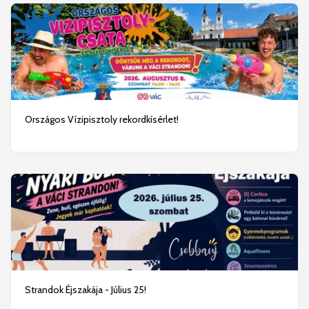
Országos Vízipisztoly rekordkísérlet!
Strandok Éjszakája - Július 25!