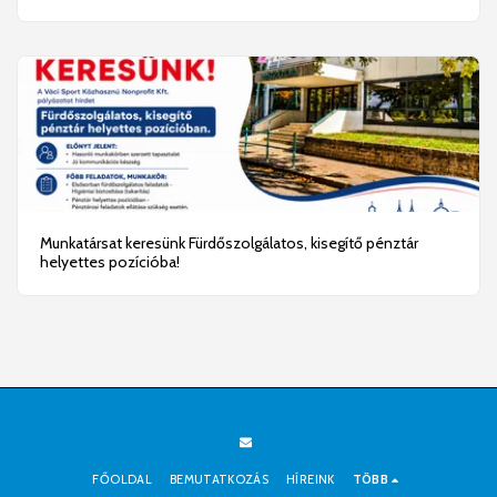
Munkatársat keresünk Fürdőszolgálatos, kisegítő pénztár
helyettes pozícióba!
FŐOLDAL
BEMUTATKOZÁS
HÍREINK
TÖBB