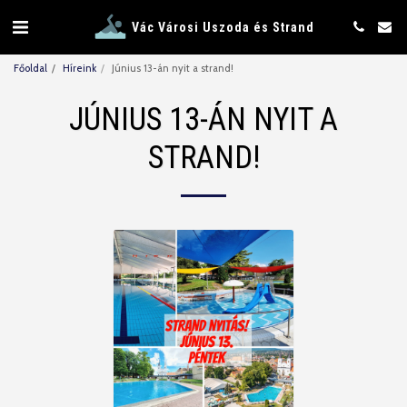
Vác Városi Uszoda és Strand
Főoldal
Híreink
Június 13-án nyit a strand!
JÚNIUS 13-ÁN NYIT A
STRAND!