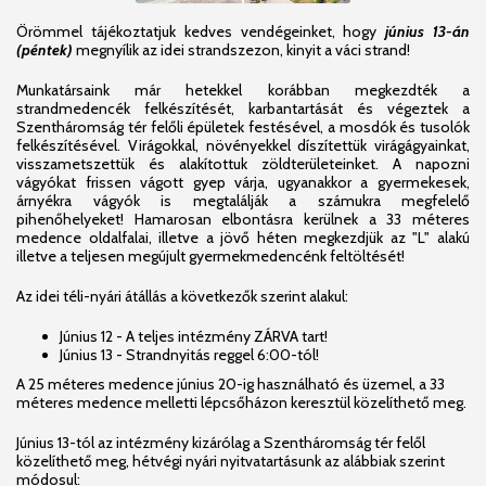
Örömmel tájékoztatjuk kedves vendégeinket, hogy
június 13-án
(péntek)
megnyílik az idei strandszezon, kinyit a váci strand!
Munkatársaink már hetekkel korábban megkezdték a
strandmedencék felkészítését, karbantartását és végeztek a
Szentháromság tér felőli épületek festésével, a mosdók és tusolók
felkészítésével.
Virágokkal, növényekkel díszítettük virágágyainkat,
visszametszettük és alakítottuk zöldterületeinket. A napozni
vágyókat frissen vágott gyep várja, ugyanakkor a gyermekesek,
árnyékra vágyók is megtalálják a számukra megfelelő
pihenőhelyeket! Hamarosan elbontásra kerülnek a 33 méteres
medence oldalfalai, illetve a jövő héten megkezdjük az "L" alakú
illetve a teljesen megújult gyermekmedencénk feltöltését!
Az idei téli-nyári átállás a következők szerint alakul:
Június 12 - A teljes intézmény ZÁRVA tart!
Június 13 - Strandnyitás reggel 6:00-tól!
A 25 méteres medence június 20-ig használható és üzemel, a 33
méteres medence melletti lépcsőházon keresztül közelíthető meg.
Június 13-tól az intézmény kizárólag a Szentháromság tér felől
közelíthető meg, hétvégi nyári nyitvatartásunk az alábbiak szerint
módosul: