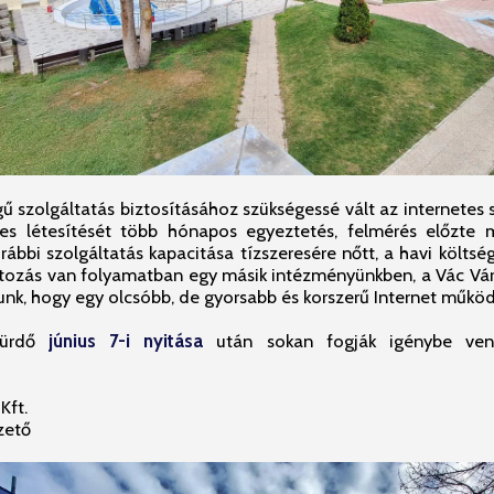
 szolgáltatás biztosításához szükségessé vált az internetes s
eres létesítését több hónapos egyeztetés, felmérés előzte
rábbi szolgáltatás kapacitása tízszeresére nőtt, a havi költsé
ltozás van folyamatban egy másik intézményünkben, a Vác Vár
lunk, hogy egy olcsóbb, de gyorsabb és korszerű Internet műkö
fürdő
június 7-i nyitása
után sokan fogják igénybe ven
Kft.
zető