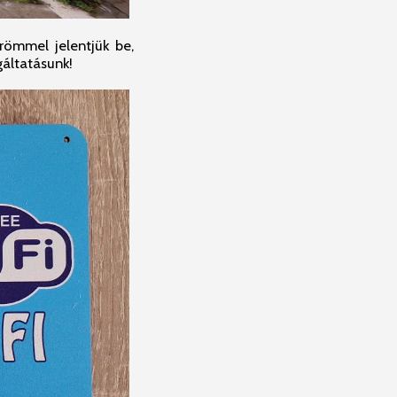
römmel jelentjük be,
gáltatásunk!