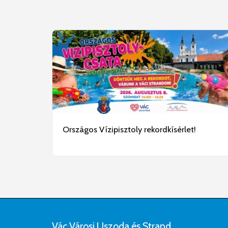
Országos Vízipisztoly rekordkísérlet!
Vác Városi Uszoda és Strand