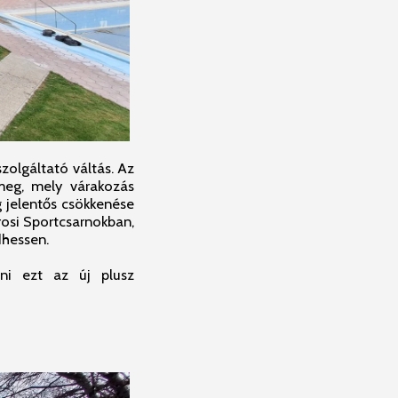
zolgáltató váltás. Az
 meg, mely várakozás
g jelentős csökkenése
osi Sportcsarnokban,
dhessen.
ni ezt az új plusz