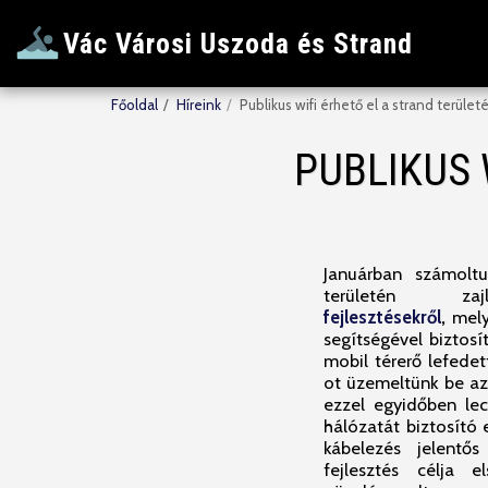
Vác Városi Uszoda és Strand
Főoldal
Híreink
Publikus wifi érhető el a strand terület
PUBLIKUS 
Januárban számolt
területén zaj
fejlesztésekről
,
mely
segítségével biztosí
mobil térerő lefedet
ot üzemeltünk be az
ezzel egyidőben lec
hálózatát biztosító
kábelezés jelentő
fejlesztés célja 