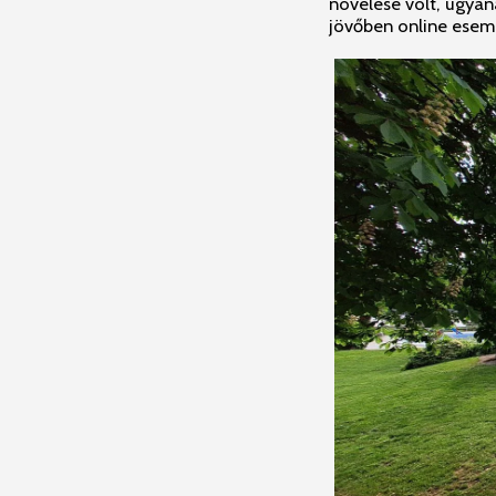
növelése volt, ugyana
jövőben online esemé