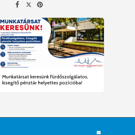
Munkatársat keresünk Fürdőszolgálatos,
kisegítő pénztár helyettes pozícióba!