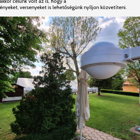
kkor célunk volt az is, hogy a
nyeket, versenyeket is lehetőségünk nyíljon közvetíteni.