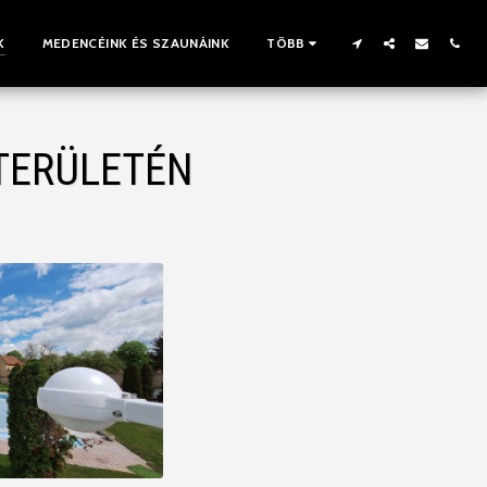
K
MEDENCÉINK ÉS SZAUNÁINK
TÖBB
 TERÜLETÉN