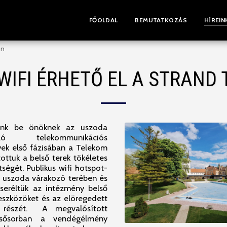
FŐOLDAL
BEMUTATKOZÁS
HÍREIN
én
WIFI ÉRHETŐ EL A STRAND
unk be önöknek az uszoda
ló telekommunikációs
ek első fázisában a Telekom
tottuk a belső terek tökéletes
tségét. Publikus wifi hotspot-
 uszoda várakozó terében és
seréltük az intézmény belső
 eszközöket és az elöregedett
s részét. A megvalósított
elsősorban a vendégélmény