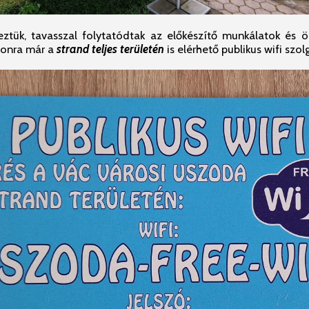
eztük, tavasszal folytatódtak az előkészítő munkálatok és ö
zonra már a
strand
teljes területén
is elérhető publikus wifi szol