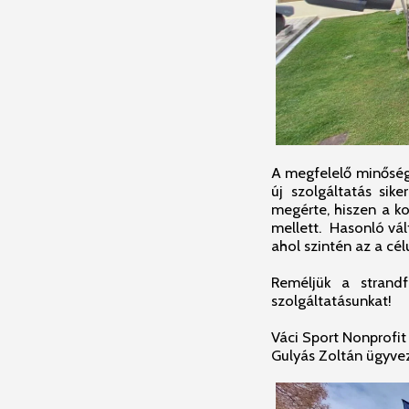
A megfelelő minőségű
új szolgáltatás sik
megérte, hiszen a ko
mellett. Hasonló vá
ahol szintén az a cé
Reméljük a strand
szolgáltatásunkat!
Váci Sport Nonprofit 
Gulyás Zoltán ügyve